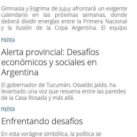
Gimnasia y Esgrima de Jujuy afrontará un exigente
calendario en las próximas semanas, donde
deberá dividir energías entre la Primera Nacional
y la ilusión de la Copa Argentina. El equipo
dirigido por Hernán Pellerano tendrá una
POLÍTICA
verdadera maratón de partidos, viajes y
compromisos clave en menos de un mes.
Alerta provincial: Desafíos
económicos y sociales en
Argentina
El gobernador de Tucumán, Osvaldo Jaldo, ha
levantado una voz que resuena entre las paredes
de la Casa Rosada y más allá.
POLÍTICA
Enfrentando desafíos
En esta vorágine simbólica, la política se