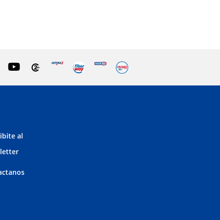
ibite al
letter
actanos