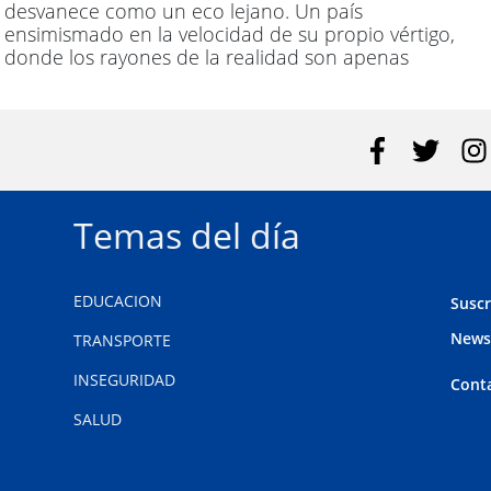
desvanece como un eco lejano. Un país
ensimismado en la velocidad de su propio vértigo,
donde los rayones de la realidad son apenas
percibidos. Enchufado a 220 y acelerando a 300
km/h, este Gobierno parece desafiar las leyes de
la física política, ignorando límites y desestimando
limitaciones.
Temas del día
EDUCACION
Suscr
News
TRANSPORTE
INSEGURIDAD
Cont
SALUD