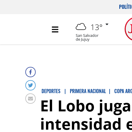
POLÍT
13°
San Salvador
de Jujuy
DEPORTES
|
PRIMERA NACIONAL
|
COPA AR
El Lobo juga
intensidad 