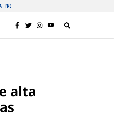
A
FNE
e alta
ías