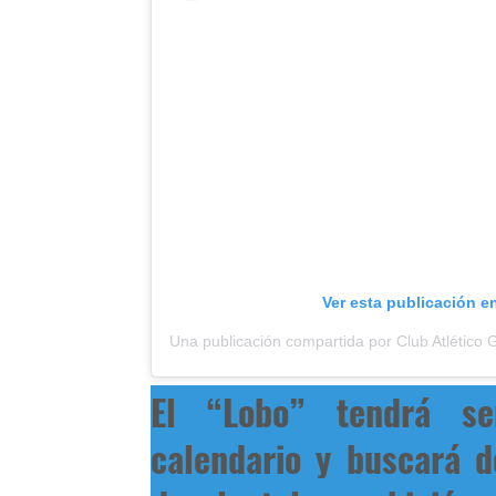
Ver esta publicación e
El “Lobo” tendrá s
calendario y buscará d