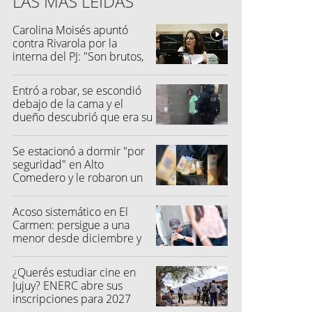
LAS MÁS LEÍDAS
Carolina Moisés apuntó
contra Rivarola por la
interna del PJ: "Son brutos,
quisieron hacer fraude"
Entró a robar, se escondió
debajo de la cama y el
dueño descubrió que era su
vecino
Se estacionó a dormir "por
seguridad" en Alto
Comedero y le robaron un
millón de pesos
Acoso sistemático en El
Carmen: persigue a una
menor desde diciembre y
su madre fue a la Justicia
¿Querés estudiar cine en
Jujuy? ENERC abre sus
inscripciones para 2027