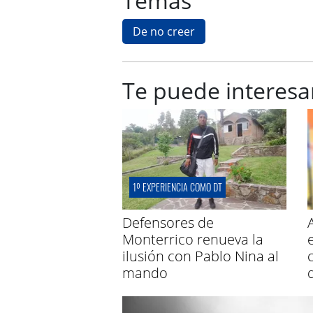
Temas
De no creer
Te puede interesa
1º EXPERIENCIA COMO DT
Defensores de
Monterrico renueva la
ilusión con Pablo Nina al
mando
d