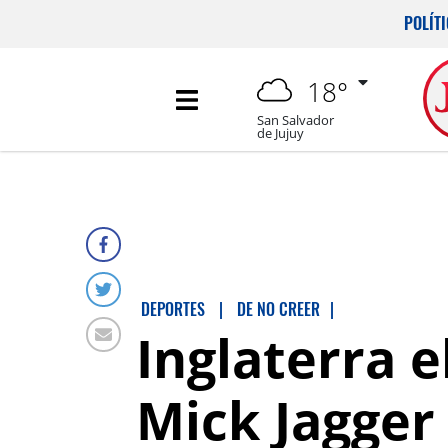
POLÍT
18°
San Salvador
de Jujuy
DEPORTES
|
DE NO CREER
|
Inglaterra 
Mick Jagger