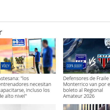
r
VÓLEY
COPA JUJUY
Astesana: "los
Defensores de Fraile 
entrenadores necesitan
Monterrico van por e
capacitarse, incluso los
boleto al Regional
e alto nivel"
Amateur 2026