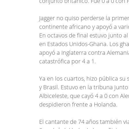
conjunto británico. Fue 0 a 0 con 
Jagger no quiso perderse la prime
continente africano y apoyó a var
En octavos de final estuvo junto al
en Estados Unidos-Ghana. Los gha
apoyó a Inglaterra contra Alemani
catastrófica por 4 a 1.
Ya en los cuartos, hizo pública s
y Brasil. Estuvo en la tribuna junt
Albiceleste, que cayó 4 a 0 con Al
despidieron frente a Holanda.
El cantante de 74 años también via