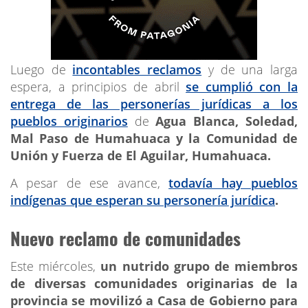
Luego de
incontables reclamos
y de una larga
espera, a principios de abril
se cumplió con la
entrega de las personerías jurídicas a los
pueblos originarios
de
Agua Blanca, Soledad,
Mal Paso de Humahuaca y la Comunidad de
Unión y Fuerza de El Aguilar, Humahuaca.
A pesar de ese avance,
todavía hay pueblos
indígenas que esperan su personería jurídica
.
Nuevo reclamo de comunidades
Este miércoles,
un
nutrido grupo de miembros
de diversas comunidades originarias de la
provincia se movilizó a Casa de Gobierno para