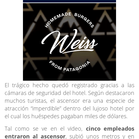
El trágico hecho quedó registrado gracias a las
cámaras de seguridad del hotel. Según destacaron
muchos turistas, el ascensor era una especie de
atracción “imperdible” dentro del lujoso hotel por
el cual los huéspedes pagaban miles de dólares.
Tal como se ve en el video,
cinco empleados
entraron al ascensor
, subió unos metros y en