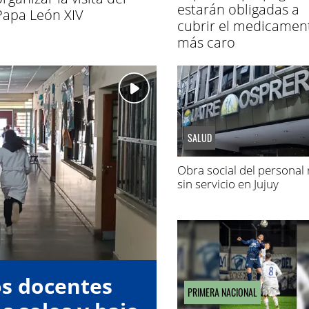
estarán obligadas a
Papa León XIV
cubrir el medicamen
más caro
SALUD
Obra social del personal 
sin servicio en Jujuy
os docentes
PRIMERA NACIONAL