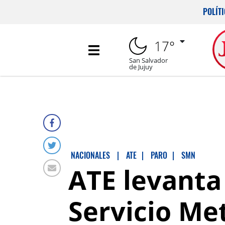
POLÍT
17°
San Salvador
de Jujuy
NACIONALES
|
ATE
|
PARO
|
SMN
ATE levanta
Servicio Me