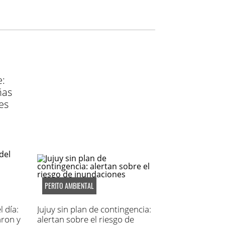
e:
ñas
es
PERITO AMBIENTAL
l día:
Jujuy sin plan de contingencia:
aron y
alertan sobre el riesgo de