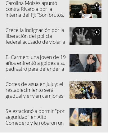
Carolina Moisés apuntó
contra Rivarola por la
interna del PJ: "Son brutos,
quisieron hacer fraude"
Crece la indignación por la
liberación del policía
federal acusado de violar a
una menor
El Carmen: una joven de 19
años enfrentó a golpes a su
padrastro para defender a
su madre
Cortes de agua en Jujuy: el
restablecimiento será
gradual y envían camiones
cisterna
Se estacionó a dormir "por
seguridad" en Alto
Comedero y le robaron un
millón de pesos