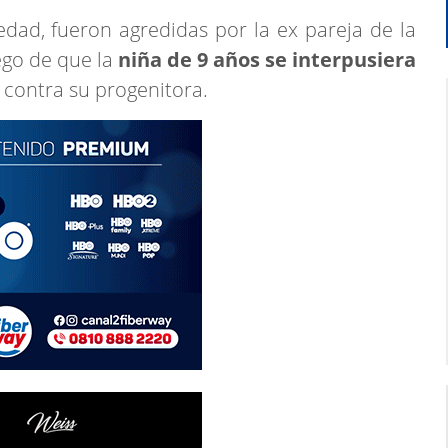
ad, fueron agredidas por la ex pareja de la
uego de que la
niña de 9 años se interpusiera
contra su progenitora.