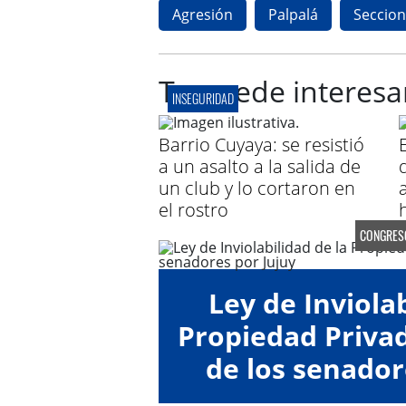
Agresión
Palpalá
Seccion
Te puede interesa
INSEGURIDAD
Barrio Cuyaya: se resistió
a un asalto a la salida de
un club y lo cortaron en
el rostro
CONGRES
Ley de Inviolab
Propiedad Privad
de los senador