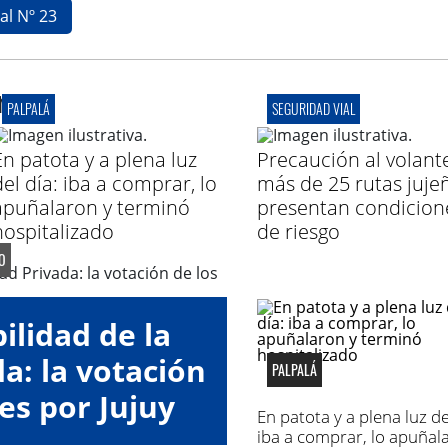
al Nº 23
r
PALPALÁ
SEGURIDAD VIAL
En patota y a plena luz
Precaución al volant
del día: iba a comprar, lo
más de 25 rutas juje
apuñalaron y terminó
presentan condicion
hospitalizado
de riesgo
O
ilidad de la
a: la votación
PALPALÁ
es por Jujuy
En patota y a plena luz de
iba a comprar, lo apuñal