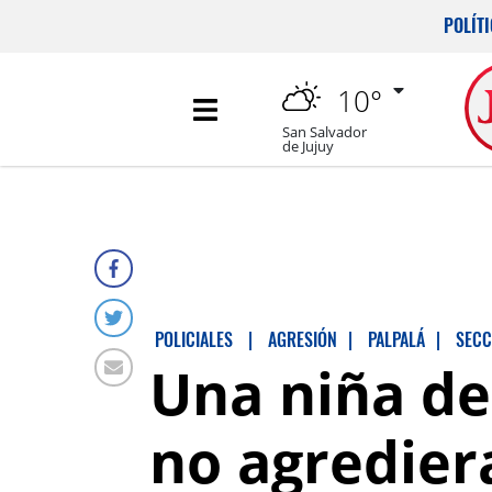
POLÍT
10°
San Salvador
de Jujuy
POLICIALES
|
AGRESIÓN
|
PALPALÁ
|
SECC
Una niña de
no agredier