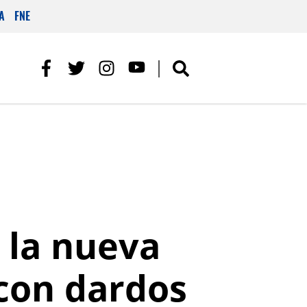
A
FNE
s la nueva
con dardos