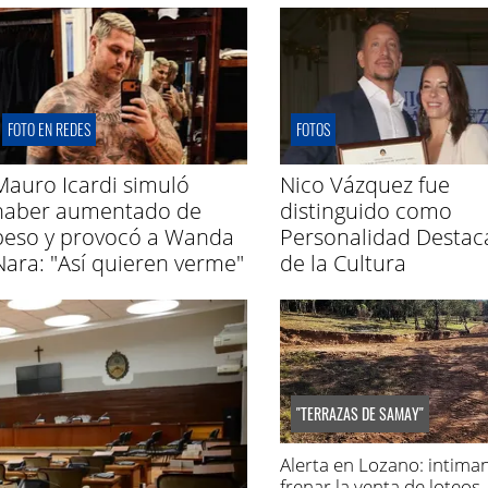
FOTO EN REDES
FOTOS
Mauro Icardi simuló
Nico Vázquez fue
haber aumentado de
distinguido como
peso y provocó a Wanda
Personalidad Destac
Nara: "Así quieren verme"
de la Cultura
"TERRAZAS DE SAMAY"
Alerta en Lozano: intima
frenar la venta de loteos