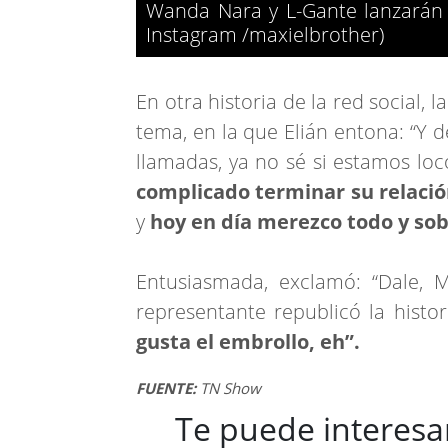
Wanda Nara y L-Gante lanzarán 
Instagram /maxielbrother)
En otra historia de la red social,
tema, en la que Elián entona: “Y
llamadas, ya no sé si estamos lo
complicado terminar su relaci
y
hoy en día merezco todo y so
Entusiasmada, exclamó: “Dale, Ma
representante republicó la histo
gusta el embrollo, eh”.
FUENTE:
TN Show
Te puede interesa