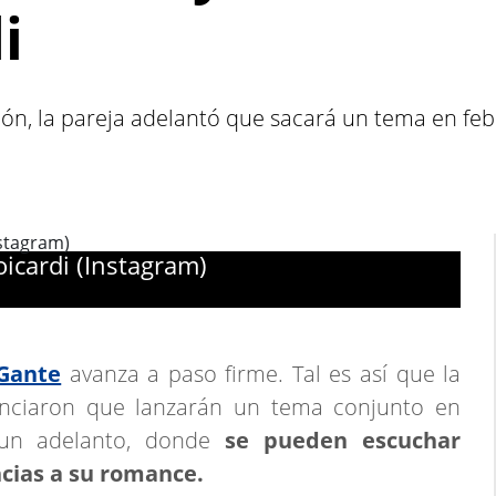
i
ión, la pareja adelantó que sacará un tema en feb
cardi (Instagram)
-Gante
avanza a paso firme. Tal es así que la
unciaron que lanzarán un tema conjunto en
 un adelanto, donde
se pueden escuchar
ncias a su romance.