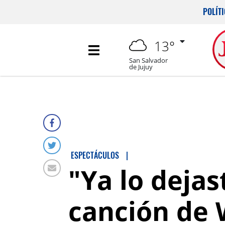
POLÍT
13°
San Salvador
de Jujuy
ESPECTÁCULOS
|
"Ya lo dejas
canción de 