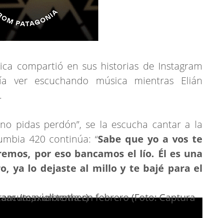
ca compartió en sus historias de Instagram
ía ver escuchando música mientras Elián
.
no pidas perdón”, se la escucha cantar a la
Cumbia 420 continúa: “
Sabe que yo a vos te
eremos, por eso bancamos el lío. Él es una
, ya lo dejaste al millo y te bajé para el