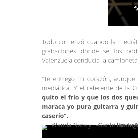
Todo comenzó cuando la mediáti
grabaciones donde se los pod
Valenzuela conducía la camioneta
“Te entrego mi corazón, aunque 
mediática. Y el referente de la 
quito el frío y que los dos qu
maraca yo pura guitarra y guiro
caserío”.