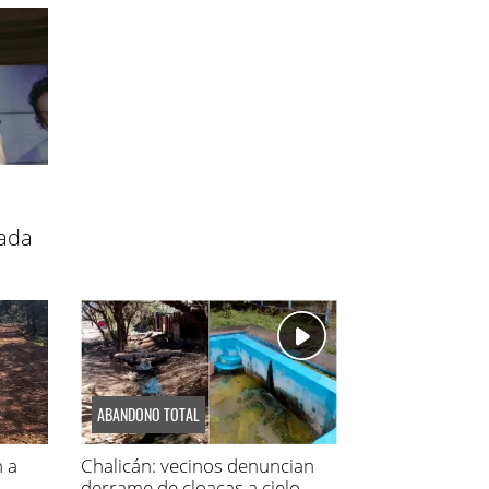
ada
ABANDONO TOTAL
n a
Chalicán: vecinos denuncian
derrame de cloacas a cielo