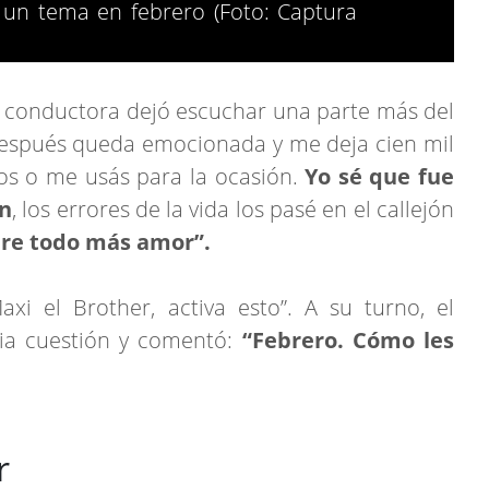
un tema en febrero (Foto: Captura
 la conductora dejó escuchar una parte más del
 después queda emocionada y me deja cien mil
cos o me usás para la ocasión.
Yo sé que fue
ón
, los errores de la vida los pasé en el callejón
bre todo más amor”.
xi el Brother, activa esto”. A su turno, el
ria cuestión y comentó:
“Febrero. Cómo les
r