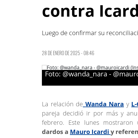
contra Icard
Luego de confirmar su reconciliac
28 DE ENERO DE 2025 - 08:46
Foto: @wanda_nara - @mauroi
La relación de
Wanda Nara
y
L
pareja decidió ir por más y an
febrero. Este lunes mostraron
dardos a
Mauro Icardi
y refere