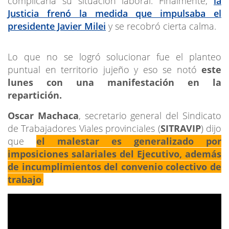
complicaría su situación laboral. Finalmente,
la
Justicia frenó la medida que impulsaba el
presidente Javier Milei
y se recobró cierta calma.
Lo que no se logró solucionar fue el planteo
puntual en territorio jujeño y eso se notó
este
lunes con una manifestación en la
repartición.
Oscar Machaca
, secretario general del Sindicato
de Trabajadores Viales provinciales (
SITRAVIP
) dijo
que
el malestar es generalizado por
imposiciones salariales del Ejecutivo, además
de incumplimientos del convenio colectivo de
trabajo
.