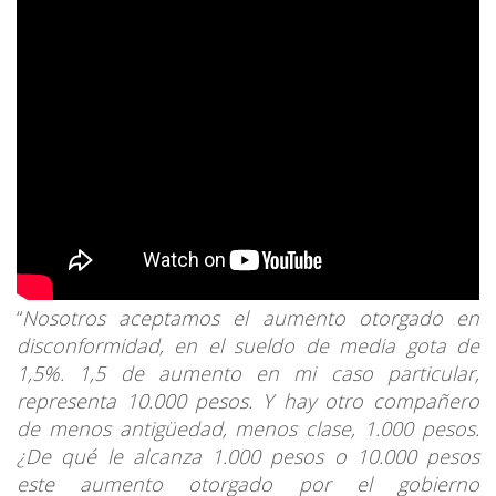
“
Nosotros aceptamos el aumento otorgado en
disconformidad, en el sueldo de media gota de
1,5%. 1,5 de aumento en mi caso particular,
representa 10.000 pesos. Y hay otro compañero
de menos antigüedad, menos clase, 1.000 pesos.
¿De qué le alcanza 1.000 pesos o 10.000 pesos
este aumento otorgado por el gobierno