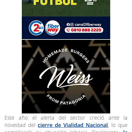
Este año el alerta del sector creció ante la
novedad del
cierre de Vialidad Nacional
, lo que