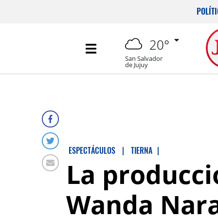
POLÍT
20°
San Salvador
de Jujuy
ESPECTÁCULOS
|
TIERNA
|
La producció
Wanda Nara 