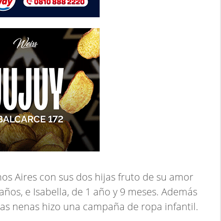
os Aires con sus dos hijas fruto de su amor
años, e Isabella, de 1 año y 9 meses. Además
e las nenas hizo una campaña de ropa infantil.