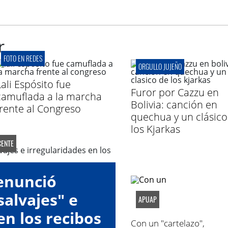
r
FOTO EN REDES
ORGULLO JUJEÑO
Lali Espósito fue
Furor por Cazzu en
camuflada a la marcha
Bolivia: canción en
frente al Congreso
quechua y un clásico
los Kjarkas
ENTE
enunció
alvajes" e
APUAP
en los recibos
Con un "cartelazo",