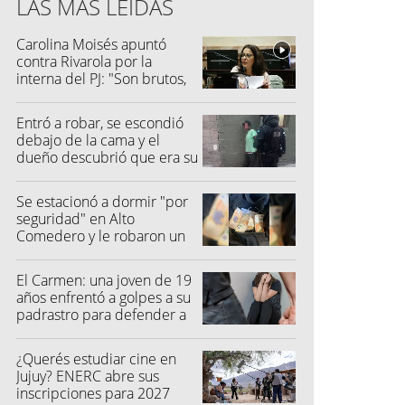
LAS MÁS LEÍDAS
Carolina Moisés apuntó
contra Rivarola por la
interna del PJ: "Son brutos,
quisieron hacer fraude"
Entró a robar, se escondió
debajo de la cama y el
dueño descubrió que era su
vecino
Se estacionó a dormir "por
seguridad" en Alto
Comedero y le robaron un
millón de pesos
El Carmen: una joven de 19
años enfrentó a golpes a su
padrastro para defender a
su madre
¿Querés estudiar cine en
Jujuy? ENERC abre sus
inscripciones para 2027