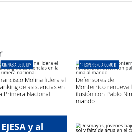
r
GIMNASIA DE JUJUY
1º EXPERIENCIA COMO DT
Francisco Molina lidera el
Defensores de
ranking de asistencias en
Monterrico renueva 
la Primera Nacional
ilusión con Pablo Nin
mando
EJESA y al