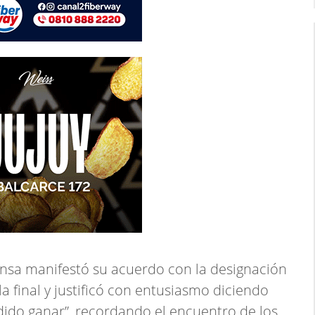
rensa manifestó su acuerdo con la designación
a final y justificó con entusiasmo diciendo
ido ganar”, recordando el encuentro de los