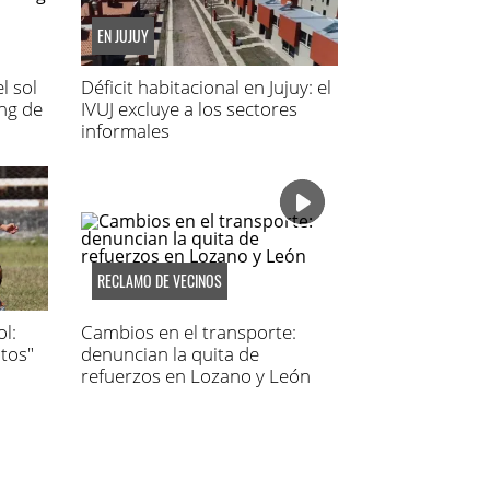
EN JUJUY
l sol
Déficit habitacional en Jujuy: el
ing de
IVUJ excluye a los sectores
informales
RECLAMO DE VECINOS
l:
Cambios en el transporte:
tos"
denuncian la quita de
refuerzos en Lozano y León