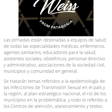
Las jornadas están destinadas a equipos de salud
de todas las especialidades médicas, enfermeros,
agentes sanitarios, educadores para la salud,
asistentes sociales, obstétricos, personal directivo
y administrativo, asociaciones de la sociedad civil,
municipios y comunidad en general.
Se tratarán temas referidos a la epidemiología de
las Infecciones de Transmisión Sexual en el país y
la región, al plan estratégico nacional, el rol de los
municipios en la problemática, y todo lo referido a
los Centros de atención, asesoramiento y testeo.