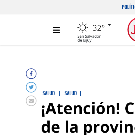
POLÍT
32°
San Salvador
de Jujuy
SALUD
|
SALUD
|
¡Atención! 
de la provin