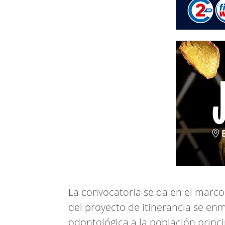
La convocatoria se da en el marco 
del proyecto de itinerancia se en
odontológica a la población princ