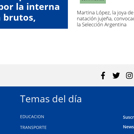
por la interna
Martina López, la joya de 
n brutos,
natación jujeña, convoca
la Selección Argentina
acer fraude"
Temas del día
EDUCACION
Suscr
News
TRANSPORTE