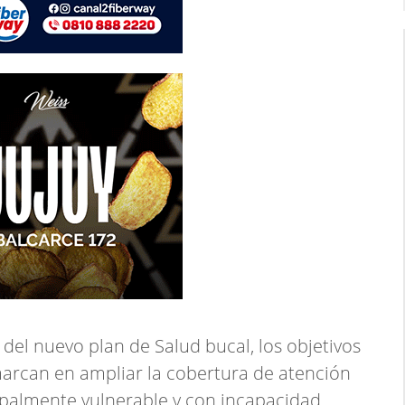
del nuevo plan de Salud bucal, los objetivos
marcan en ampliar la cobertura de atención
ipalmente vulnerable y con incapacidad