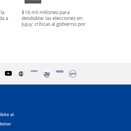
la
$16 mil millones para
da a
desdoblar las elecciones en
Jujuy: críticas al gobierno por
el costo
ibite al
letter