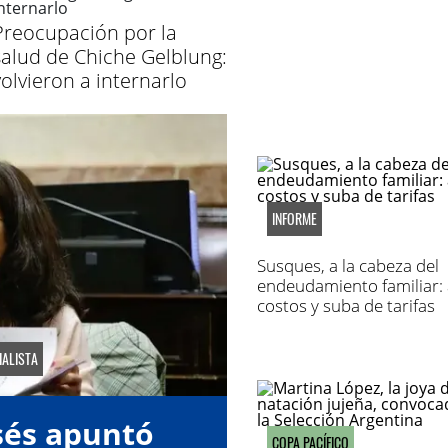
Preocupación por la
salud de Chiche Gelblung:
volvieron a internarlo
INFORME
Susques, a la cabeza del
endeudamiento familiar: 
costos y suba de tarifas
IALISTA
sés apuntó
COPA PACÍFICO