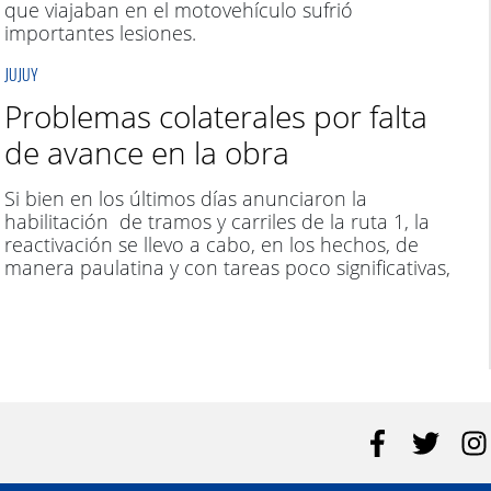
que viajaban en el motovehículo sufrió
importantes lesiones.
JUJUY
Problemas colaterales por falta
de avance en la obra
Si bien en los últimos días anunciaron la
habilitación de tramos y carriles de la ruta 1, la
reactivación se llevo a cabo, en los hechos, de
manera paulatina y con tareas poco significativas,
que, en realidad, derivaron en inconvenientes
colaterales. A semanas del inicio del ciclo lectivo,
temen por la libre circulación de transeúntes y
vehículos, producto de los focos de barro que se
originan en zonas de relleno de tierra, producto
de las intensas lluvias.