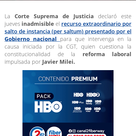
La
Corte Suprema de Justicia
declaró este
jueves
inadmisible
el
recurso extraordinario por
salto de instancia (per saltum) presentado por el
Gobierno nacional
para que intervenga en la
causa iniciada por la CGT, quien cuestiona la
constitucionalidad de la
reforma laboral
impulsada por
Javier Milei.