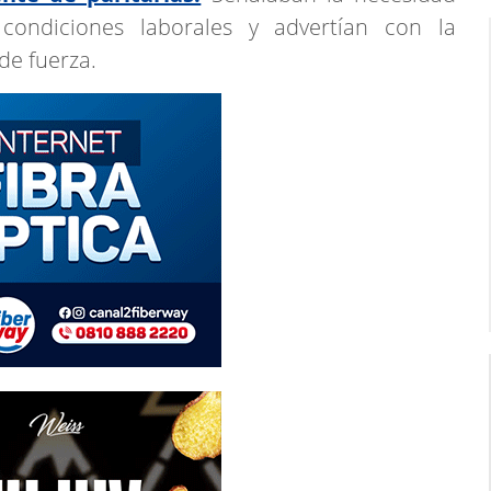
 condiciones laborales y advertían con la
de fuerza.