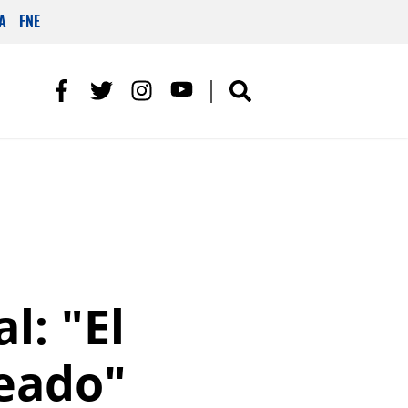
A
FNE
l: "El
leado"