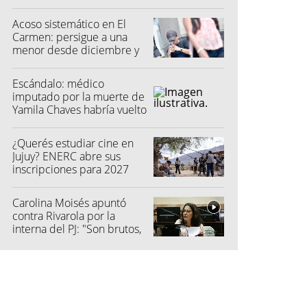
Acoso sistemático en El
Carmen: persigue a una
menor desde diciembre y
su madre fue a la Justicia
Escándalo: médico
imputado por la muerte de
Yamila Chaves habría vuelto
a atender
¿Querés estudiar cine en
Jujuy? ENERC abre sus
inscripciones para 2027
Carolina Moisés apuntó
contra Rivarola por la
interna del PJ: "Son brutos,
quisieron hacer fraude"