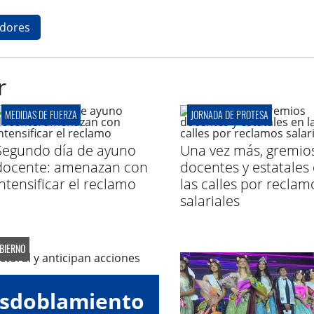
adores
r
MEDIDAS DE FUERZA
JORNADA DE PROTESA
Segundo día de ayuno
Una vez más, gremio
docente: amenazan con
docentes y estatales
intensificar el reclamo
las calles por reclam
salariales
OBIERNO
esdoblamiento