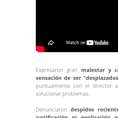
Expresaron gran
malestar y c
sensación de ser "desplazados
puntualmente con el director 
solucionar problemas.
Denunciaron
despidos recient
justificación ni explicación