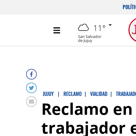
POLÍT
11°
San Salvador
de Jujuy
JUJUY
|
RECLAMO
|
VIALIDAD
|
TRABAJAD
Reclamo en V
trabajador 