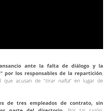
ansancio ante la falta de diálogo y la
" por los responsables de la repartición
,
al que acusan de "
tirar nafta
" en lugar de
es de tres empleados de contrato, sin
 por parte del directorio.
Por tal razón,