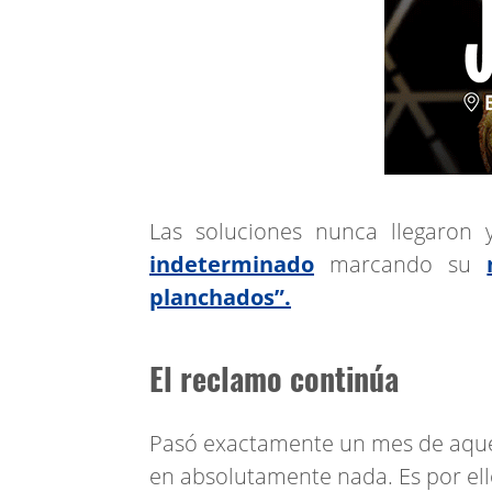
Las soluciones nunca llegaron 
indeterminado
marcando su
planchados”.
El reclamo continúa
Pasó exactamente un mes de aquell
en absolutamente nada. Es por el