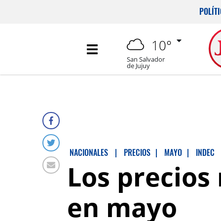
POLÍT
10°
San Salvador
de Jujuy
NACIONALES
|
PRECIOS
|
MAYO
|
INDEC
Los precios
en mayo