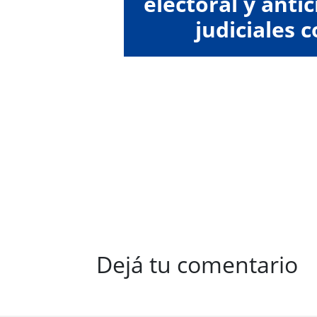
electoral y anti
judiciales c
"colect
Dejá tu comentario