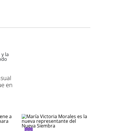
sual
ue en