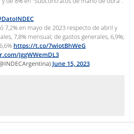
” y de 8% en “Subcontratos de mano de obra”.
#DatoINDEC
ió 7,2% en mayo de 2023 respecto de abril y
iales, 7,8% mensual; de gastos generales, 6,9%;
 6,6%
https://t.co/7wiotBhWeG
ter.com/JggWWemDL3
(@INDECArgentina)
June 15, 2023