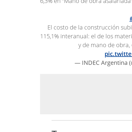
6,3% en “Mano de obra asalariada
El costo de la construcción sub
115,1% interanual: el de los mater
y de mano de obra,
pic.twit
— INDEC Argentina 