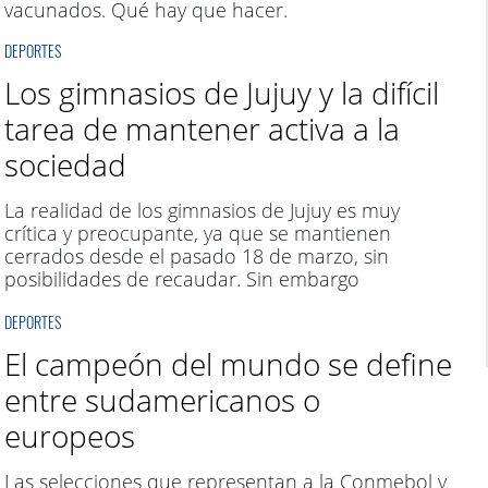
vacunados. Qué hay que hacer.
DEPORTES
Los gimnasios de Jujuy y la difícil
tarea de mantener activa a la
sociedad
La realidad de los gimnasios de Jujuy es muy
crítica y preocupante, ya que se mantienen
cerrados desde el pasado 18 de marzo, sin
posibilidades de recaudar. Sin embargo
continúan aportando desde su lugar para
DEPORTES
mantener una sociedad activa. Así lo vive el
preparador físico, Leandro Calvetti.
El campeón del mundo se define
entre sudamericanos o
europeos
Las selecciones que representan a la Conmebol y