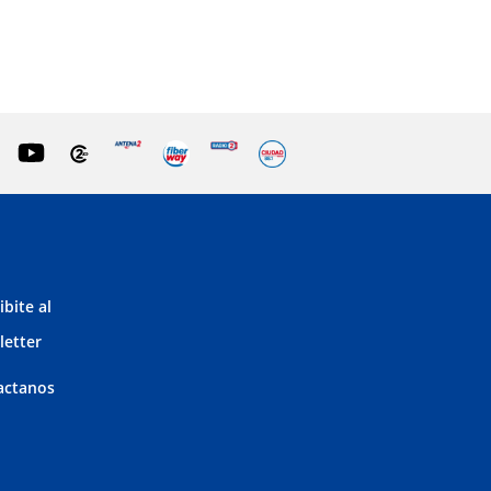
ibite al
letter
actanos