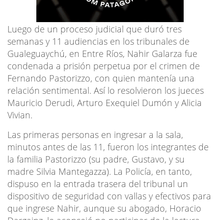
Luego de un proceso judicial que duró tres
semanas y 11 audiencias en los tribunales de
Gualeguaychú, en Entre Ríos, Nahir Galarza fue
condenada a prisión perpetua por el crimen de
Fernando Pastorizzo, con quien mantenía una
relación sentimental. Así lo resolvieron los jueces
Mauricio Derudi, Arturo Exequiel Dumón y Alicia
Vivian.
Las primeras personas en ingresar a la sala,
minutos antes de las 11, fueron los integrantes de
la familia Pastorizzo (su padre, Gustavo, y su
madre Silvia Mantegazza). La Policía, en tanto,
dispuso en la entrada trasera del tribunal un
dispositivo de seguridad con vallas y efectivos para
que ingrese Nahir, aunque su abogado, Horacio