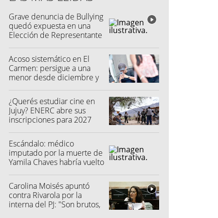
Grave denuncia de Bullying
quedó expuesta en una
Elección de Representante
Acoso sistemático en El
Carmen: persigue a una
menor desde diciembre y
su madre fue a la Justicia
¿Querés estudiar cine en
Jujuy? ENERC abre sus
inscripciones para 2027
Escándalo: médico
imputado por la muerte de
Yamila Chaves habría vuelto
a atender
Carolina Moisés apuntó
contra Rivarola por la
interna del PJ: "Son brutos,
quisieron hacer fraude"