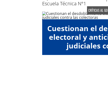
Escuela Técnica N°1
CRÍTICAS AL G
Cuestionan el d
electoral y anti
judiciales c
"colect