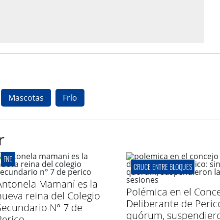
Mascotas
Frío
r
FNE
CRUCE ENTRE BLOQUES
Antonela Mamaní es la
Polémica en el Conc
nueva reina del Colegio
Deliberante de Perico
Secundario N° 7 de
quórum, suspendier
Perico