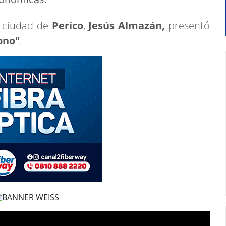
a ciudad de
Perico
,
Jesús Almazán,
presentó
ono"
.