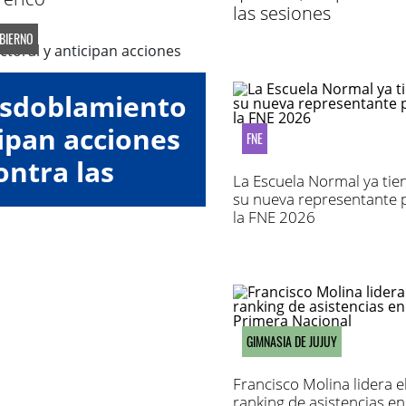
las sesiones
OBIERNO
esdoblamiento
cipan acciones
FNE
ontra las
La Escuela Normal ya tie
oras"
su nueva representante 
la FNE 2026
GIMNASIA DE JUJUY
Francisco Molina lidera e
ranking de asistencias en