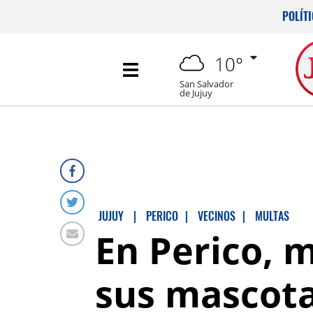
POLÍT
10°
San Salvador
de Jujuy
JUJUY
|
PERICO
|
VECINOS
|
MULTAS
En Perico, 
sus mascotas