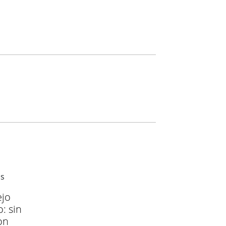
ejo
: sin
on