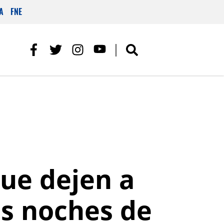
A
FNE
que dejen a
as noches de