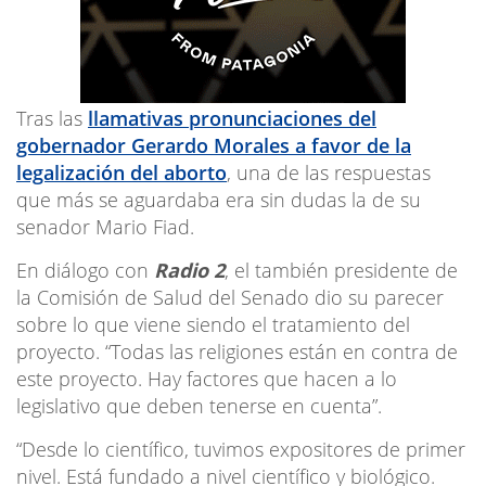
Tras las
llamativas pronunciaciones del
gobernador Gerardo Morales a favor de la
legalización del aborto
, una de las respuestas
que más se aguardaba era sin dudas la de su
senador Mario Fiad.
En diálogo con
Radio 2
, el también presidente de
la Comisión de Salud del Senado dio su parecer
sobre lo que viene siendo el tratamiento del
proyecto. “Todas las religiones están en contra de
este proyecto. Hay factores que hacen a lo
legislativo que deben tenerse en cuenta”.
“Desde lo científico, tuvimos expositores de primer
nivel. Está fundado a nivel científico y biológico.