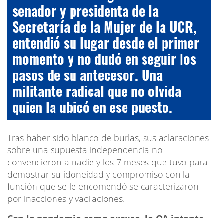
senador y presidenta de la
Secretaría de la Mujer de la UCR,
entendió su lugar desde el primer
momento y no dudó en seguir los
pasos de su antecesor. Una
militante radical que no olvida
quien la ubicó en ese puesto.
Tras haber sido blanco de burlas, sus aclaraciones
sobre una supuesta independencia no
convencieron a nadie y los 7 meses que tuvo para
demostrar su idoneidad y compromiso con la
función que se le encomendó se caracterizaron
por inacciones y vacilaciones.
Con la pandemia como excusa, la OA intenta