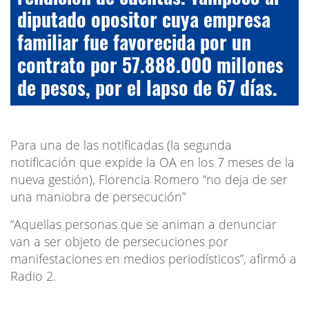
diputado opositor cuya empresa
familiar fue favorecida por un
contrato por 57.888.000 millones
de pesos, por el lapso de 67 días.
Para una de las notificadas (la segunda
notificación que expide la OA en los 7 meses de la
nueva gestión), Florencia Romero “no deja de ser
una maniobra de persecución”
“Aquellas personas que se animan a denunciar
van a ser objeto de persecuciones por
manifestaciones en medios periodísticos”, afirmó a
Radio 2.