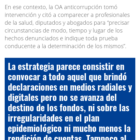
En ese contexto, la OA anticorrupción tomó
intervención y citó a comparecer a profesionales
de la salud, diputados y abogados para “precisar
circunstancias de modo, tiempo y lugar de los
hechos denunciados e indique toda prueba
conducente a la determinación de los mismos”.
La estrategia parece consistir en
convocar a todo aquel que brindó
declaraciones en medios radiales y
digitales pero no se avanza del
destino de los fondos, ni sobre las
irregularidades en el plan
epidemiológico ni mucho menos la
rendición de cuentas. Tampoco al