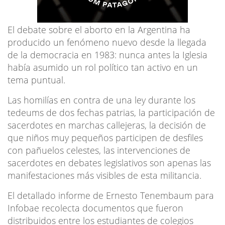
El debate sobre el aborto en la Argentina ha
producido un fenómeno nuevo desde la llegada
de la democracia en 1983: nunca antes la Iglesia
había asumido un rol político tan activo en un
tema puntual.
Las homilías en contra de una ley durante los
tedeums de dos fechas patrias, la participación de
sacerdotes en marchas callejeras, la decisión de
que niños muy pequeños participen de desfiles
con pañuelos celestes, las intervenciones de
sacerdotes en debates legislativos son apenas las
manifestaciones más visibles de esta militancia.
El detallado informe de Ernesto Tenembaum para
Infobae recolecta documentos que fueron
distribuidos entre los estudiantes de colegios