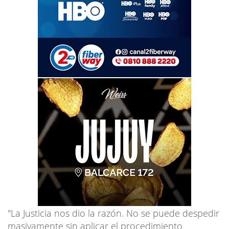
"La Justicia nos dio la razón. No se puede despedir
masivamente sin aplicar el procedimiento