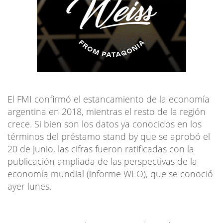
El FMI confirmó el estancamiento de la economía
argentina en 2018, mientras el resto de la región
crece. Si bien son los datos ya conocidos en los
términos del préstamo stand by que se aprobó el
20 de junio, las cifras fueron ratificadas con la
publicación ampliada de las perspectivas de la
economía mundial (informe WEO), que se conoció
ayer lunes.