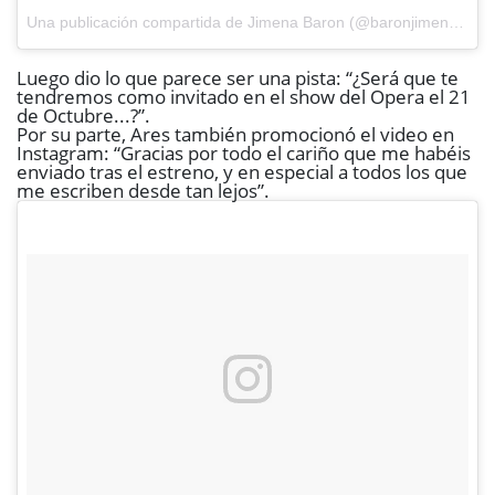
Una publicación compartida de
Jimena Baron
(@baronjimena) el
2
Luego dio lo que parece ser una pista: “¿Será que te
tendremos como invitado en el show del Opera el 21
de Octubre...?”.
Por su parte, Ares también promocionó el video en
Instagram: “Gracias por todo el cariño que me habéis
enviado tras el estreno, y en especial a todos los que
me escriben desde tan lejos”.