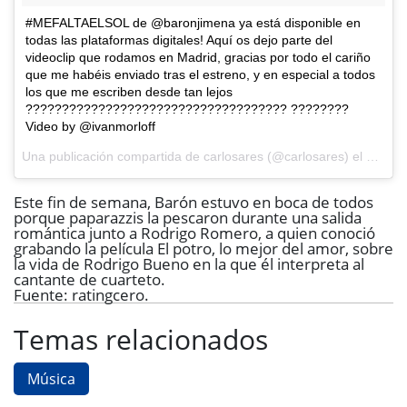
#MEFALTAELSOL de @baronjimena ya está disponible en
todas las plataformas digitales! Aquí os dejo parte del
videoclip que rodamos en Madrid, gracias por todo el cariño
que me habéis enviado tras el estreno, y en especial a todos
los que me escriben desde tan lejos
???????????????????????????????????? ????????
Video by @ivanmorloff
Una publicación compartida de
carlosares
(@carlosares) el
21 Jul
Este fin de semana, Barón estuvo en boca de todos
porque paparazzis la pescaron durante una salida
romántica junto a
Rodrigo
Romero
, a quien conoció
grabando la película El potro, lo mejor del amor, sobre
la vida de Rodrigo Bueno en la que él interpreta al
cantante de cuarteto.
Fuente: ratingcero.
Temas relacionados
Música