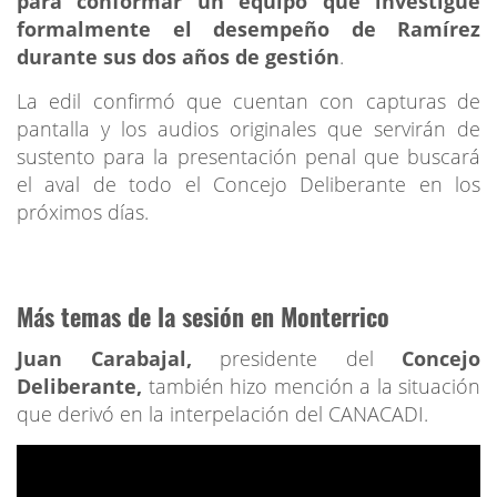
para conformar un equipo que investigue
formalmente el desempeño de Ramírez
durante sus dos años de gestión
.
La edil confirmó que cuentan con capturas de
pantalla y los audios originales que servirán de
sustento para la presentación penal que buscará
el aval de todo el Concejo Deliberante en los
próximos días.
Más temas de la sesión en Monterrico
Juan Carabajal,
presidente del
Concejo
Deliberante,
también hizo mención a la situación
que derivó en la interpelación del CANACADI.