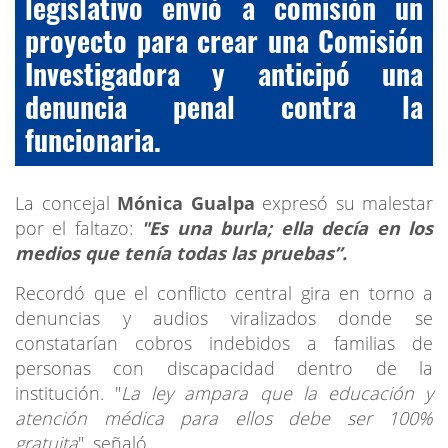
legislativo envió a comisión un
proyecto para crear una Comisión
Investigadora y anticipó una
denuncia penal contra la
funcionaria.
La concejal
Mónica Gualpa
expresó su malestar
por el faltazo:
"Es una burla; ella decía en los
medios que tenía todas las pruebas”.
Recordó que el conflicto central gira en torno a
denuncias y audios viralizados donde se
constatarían cobros indebidos a familias de
personas con discapacidad dentro de la
institución. "
La ley ampara que la educación y
atención médica para ellos debe ser 100%
gratuita
", señaló.