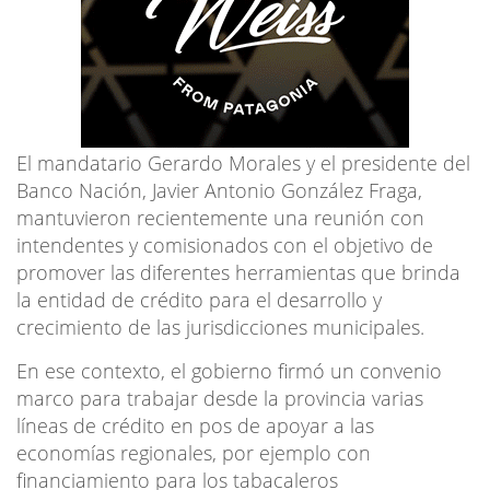
El mandatario Gerardo Morales y el presidente del
Banco Nación, Javier Antonio González Fraga,
mantuvieron recientemente una reunión con
intendentes y comisionados con el objetivo de
promover las diferentes herramientas que brinda
la entidad de crédito para el desarrollo y
crecimiento de las jurisdicciones municipales.
En ese contexto, el gobierno firmó un convenio
marco para trabajar desde la provincia varias
líneas de crédito en pos de apoyar a las
economías regionales, por ejemplo con
financiamiento para los tabacaleros