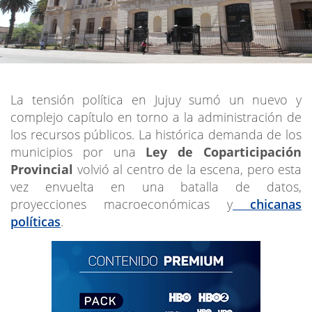
La tensión política en Jujuy sumó un nuevo y
complejo capítulo en torno a la administración de
los recursos públicos. La histórica demanda de los
municipios por una
Ley de Coparticipación
Provincial
volvió al centro de la escena, pero esta
vez envuelta en una batalla de datos,
proyecciones macroeconómicas y
chicanas
políticas
.