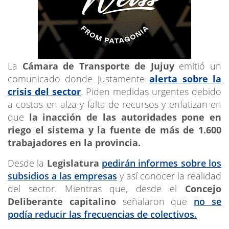
La
Cámara de Transporte de Jujuy
emitió un
comunicado donde justamente
alerta sobre la
crisis del sector
. Piden medidas urgentes debido
a costos en alza y falta de recursos y enfatizan en
que
la inacción de las autoridades pone en
riego el sistema y la fuente de más de 1.600
trabajadores en la provincia.
Desde la
Legislatura
pedirán informes sobre los
subsidios a las empresas
y así conocer la realidad
del sector. Mientras que, desde el
Concejo
Deliberante capitalino
señalaron que
no se
podía reducir las frecuencias de colectivos.