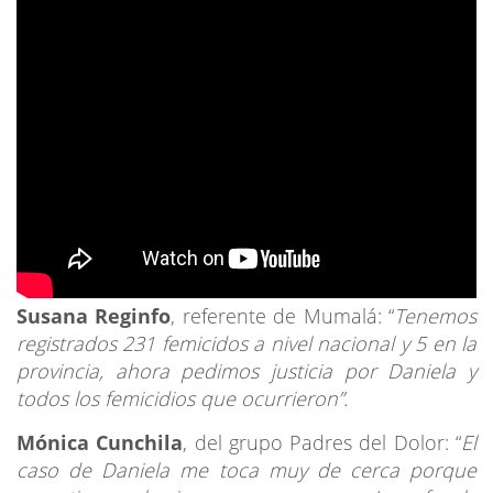
Susana Reginfo
, referente de Mumalá: “
Tenemos
registrados 231 femicidos a nivel nacional y 5 en la
provincia, ahora pedimos justicia por Daniela y
todos los femicidios que ocurrieron”.
Mónica Cunchila
, del grupo Padres del Dolor: “
El
caso de Daniela me toca muy de cerca porque