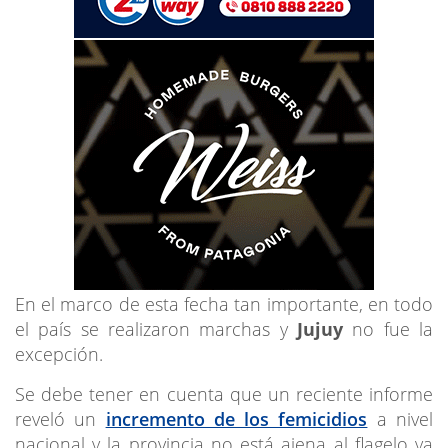
En el marco de esta fecha tan importante, en todo
el país se realizaron marchas y
Jujuy
no fue la
excepción.
Se debe tener en cuenta que un reciente informe
reveló un
incremento de los femicidios
a nivel
nacional y la provincia no está ajena al flagelo ya