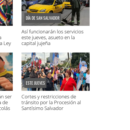
DÍA DE SAN SALVADOR
Así funcionarán los servicios
a
este jueves, asueto en la
a Ley
capital jujeña
ESTE JUEVES
án ser
Cortes y restricciones de
a de
tránsito por la Procesión al
colás
Santísimo Salvador