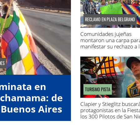
RECLAMO EN PLAZA BELGRANO
Comunidades jujeñas
montaron una carpa par
manifestar su rechazo a l
de Tierras
DES
aminata en
TURISMO PISTA
Pachamama: de
Clapier y Stieglitz buscar
 Buenos Aires
protagonistas en la Fiest
los 300 Pilotos de San Ni