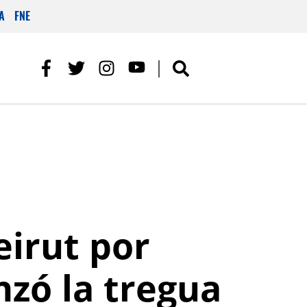
A
FNE
eirut por
zó la tregua