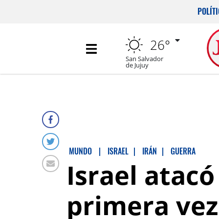
POLÍT
26°
San Salvador
de Jujuy
MUNDO
|
ISRAEL
|
IRÁN
|
GUERRA
Israel atacó
primera vez