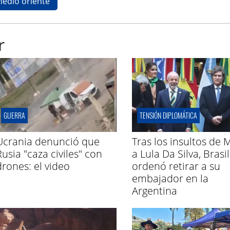
edio oriente
r
GUERRA
TENSIÓN DIPLOMÁTICA
Ucrania denunció que
Tras los insultos de M
Rusia "caza civiles" con
a Lula Da Silva, Brasil
drones: el video
ordenó retirar a su
embajador en la
Argentina