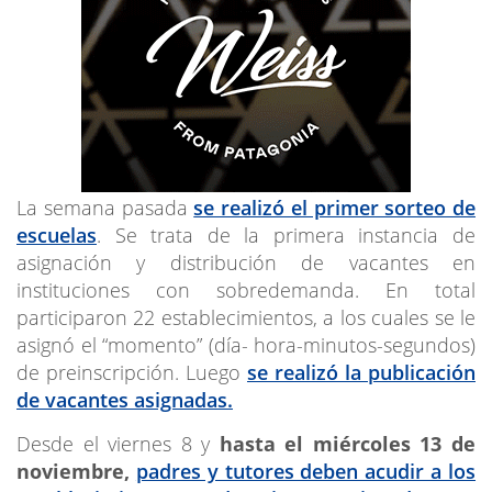
La semana pasada
se realizó el primer sorteo de
escuelas
. Se trata de la primera instancia de
asignación y distribución de vacantes en
instituciones con sobredemanda. En total
participaron 22 establecimientos, a los cuales se le
asignó el “momento” (día- hora-minutos-segundos)
de preinscripción. Luego
se realizó la publicación
de vacantes asignadas.
Desde el viernes 8
y
hasta el miércoles 13 de
noviembre,
padres y tutores deben acudir a los