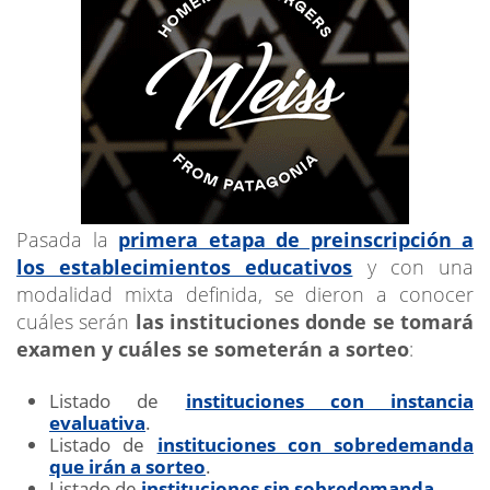
Pasada la
primera etapa de preinscripción a
los establecimientos educativos
y con una
modalidad mixta definida, se dieron a conocer
cuáles serán
las instituciones donde se tomará
examen y cuáles se someterán a sorteo
:
Listado de
instituciones con instancia
evaluativa
.
Listado de
instituciones con sobredemanda
que irán a sorteo
.
Listado de
instituciones sin sobredemanda
.