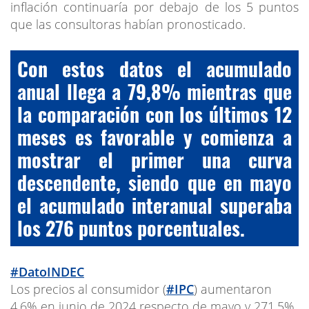
inflación continuaría por debajo de los 5 puntos
que las consultoras habían pronosticado.
Con estos datos el acumulado
anual llega a 79,8% mientras que
la comparación con los últimos 12
meses es favorable y comienza a
mostrar el primer una curva
descendente, siendo que en mayo
el acumulado interanual superaba
los 276 puntos porcentuales.
#DatoINDEC
Los precios al consumidor (
#IPC
) aumentaron
4,6% en junio de 2024 respecto de mayo y 271,5%