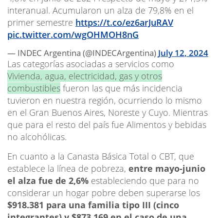
interanual. Acumularon un alza de 79,8% en el
primer semestre
https://t.co/ez6arJuRAV
pic.twitter.com/wgOHMOH8nG
— INDEC Argentina (@INDECArgentina)
July 12, 2024
Las categorías asociadas a servicios como
Vivienda, agua, electricidad, gas y otros
combustibles
fueron las que más incidencia
tuvieron en nuestra región, ocurriendo lo mismo
en el Gran Buenos Aires, Noreste y Cuyo. Mientras
que para el resto del país fue Alimentos y bebidas
no alcohólicas.
En cuanto a la Canasta Básica Total o CBT, que
establece la línea de pobreza,
entre mayo-junio
el alza fue de 2,6%
estableciendo que para no
considerar un hogar pobre deben superarse los
$918.381 para una familia tipo III (cinco
integrantes) y $873.169 en el caso de una