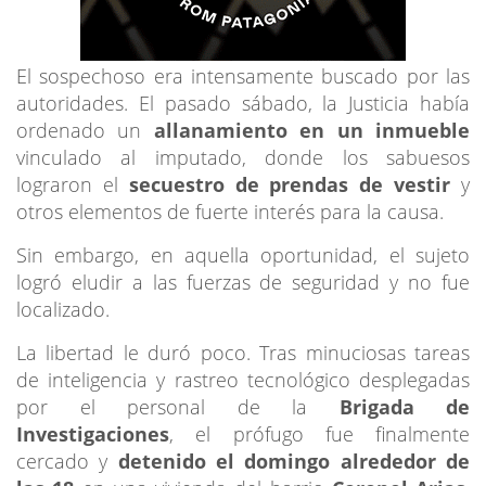
El sospechoso era intensamente buscado por las
autoridades. El pasado sábado, la Justicia había
ordenado un
allanamiento en un inmueble
vinculado al imputado, donde los sabuesos
lograron el
secuestro de prendas de vestir
y
otros elementos de fuerte interés para la causa.
Sin embargo, en aquella oportunidad, el sujeto
logró eludir a las fuerzas de seguridad y no fue
localizado.
La libertad le duró poco. Tras minuciosas tareas
de inteligencia y rastreo tecnológico desplegadas
por el personal de la
Brigada de
Investigaciones
, el prófugo fue finalmente
cercado y
detenido el domingo alrededor de