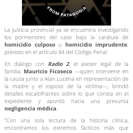
La Justicia provincial ya se encuentra investigando
los pormenores del caso bajo la carátula de
homicidio culposo
u
homicidio imprudente
,
previsto en el artículo 84 del Código Penal.
En diálogo con
Radio 2
,
el asesor legal de la
familia,
Mauricio Ficoseco
—quien interviene en
la causa junto a Alan Lucena en representación de
la madre y el esposo de la víctima—, brindó
detalles escalofriantes sobre lo que consta en el
expediente y apuntó hacia una presunta
negligencia médica
.
"Con una sola lectura de la historia clínica,
encontramos los extremos fácticos más que