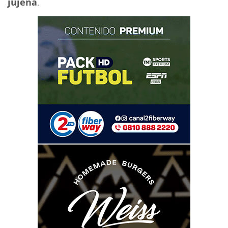
jujeña
.