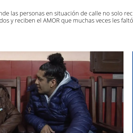
de las personas en situación de calle no solo rec
os y reciben el AMOR que muchas veces les faltó