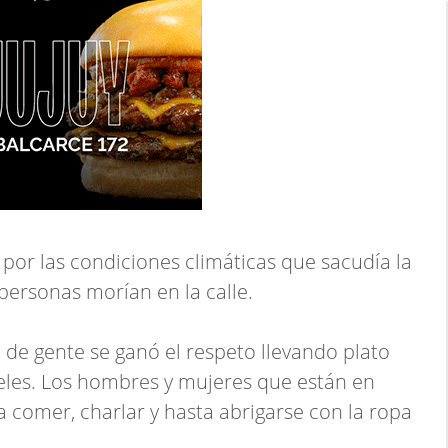
por las condiciones climáticas que sacudía la
personas morían en la calle.
o de gente se ganó el respeto llevando plato
eles. Los hombres y mujeres que están en
ra comer, charlar y hasta abrigarse con la ropa