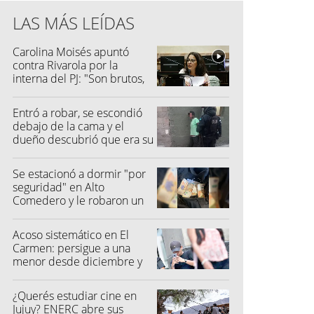
LAS MÁS LEÍDAS
Carolina Moisés apuntó
contra Rivarola por la
interna del PJ: "Son brutos,
quisieron hacer fraude"
Entró a robar, se escondió
debajo de la cama y el
dueño descubrió que era su
vecino
Se estacionó a dormir "por
seguridad" en Alto
Comedero y le robaron un
millón de pesos
Acoso sistemático en El
Carmen: persigue a una
menor desde diciembre y
su madre fue a la Justicia
¿Querés estudiar cine en
Jujuy? ENERC abre sus