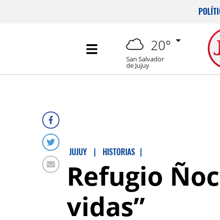
POLÍT
20°
San Salvador
de Jujuy
JUJUY
|
HISTORIAS
|
Refugio Ñoc
vidas”