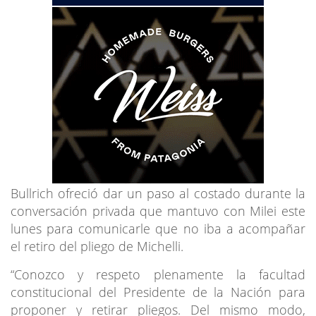
Bullrich ofreció dar un paso al costado durante la
conversación privada que mantuvo con Milei este
lunes para comunicarle que no iba a acompañar
el retiro del pliego de Michelli.
“Conozco y respeto plenamente la facultad
constitucional del Presidente de la Nación para
proponer y retirar pliegos. Del mismo modo,