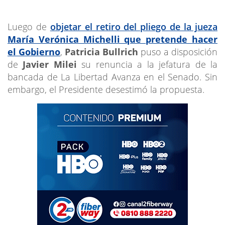
Luego de
objetar el retiro del pliego de la jueza
María Verónica Michelli que pretende hacer
el Gobierno
,
Patricia Bullrich
puso a disposición
de
Javier Milei
su renuncia a la jefatura de la
bancada de La Libertad Avanza en el Senado. Sin
embargo, el Presidente desestimó la propuesta.