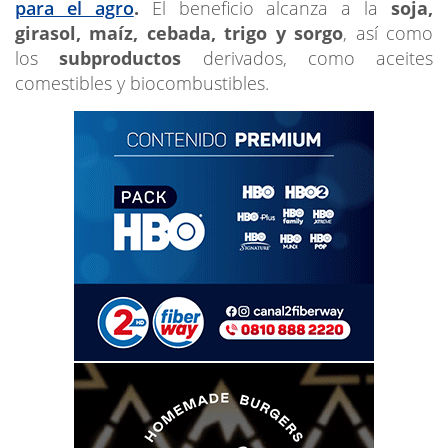
para el agro
.
El beneficio alcanza a la
soja,
girasol, maíz, cebada, trigo y sorgo
, así como
los
subproductos
derivados, como aceites
comestibles y biocombustibles.