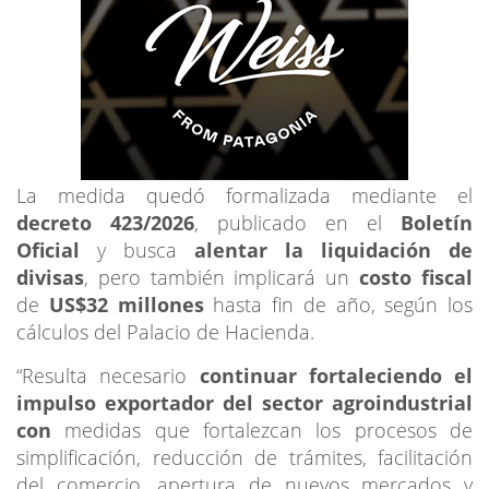
La medida quedó formalizada mediante el
decreto 423/2026
, publicado en el
Boletín
Oficial
y busca
alentar la liquidación de
divisas
, pero también implicará un
costo fiscal
de
US$32 millones
hasta fin de año, según los
cálculos del Palacio de Hacienda.
“Resulta necesario
continuar fortaleciendo el
impulso exportador del sector agroindustrial
con
medidas que fortalezcan los procesos de
simplificación, reducción de trámites, facilitación
del comercio, apertura de nuevos mercados y