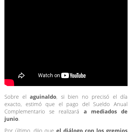
Sobre el
aguinaldo
, si bien no precisó el día
exacto, estimó que el pago del Sueldo Anual
Complementario se realizará
a mediados de
junio
.
Por último, dijo que
el diálogo con los gremios