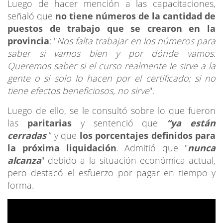
Luego de hacer mención a las capacitaciones,
señaló que
no tiene números de la cantidad de
puestos de trabajo que se crearon en la
provincia
: "
Nos falta trabajar en los números para
saber si vamos bien y por dónde vamos.
Queremos saber si el curso realmente le sirve a la
gente o si solo lo hacen por el certificado; si no
tiene efectos beneficiosos, no sirve
".
Luego de ello, se le consultó sobre lo que fueron
las
paritarias
y sentenció que
“ya están
cerradas
” y que
los porcentajes definidos para
la próxima liquidación
. Admitió que "
nunca
alcanza
" debido a la situación económica actual,
pero destacó el esfuerzo por pagar en tiempo y
forma.