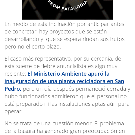
En medio de esta inclinación por anticipar antes
de concretar, hay proyectos que se están
desarrollando y que se espera rindan sus frutos
pero no el corto plazo.
El caso más representativo, por su cercanía, de
esta suerte de fiebre anuncialista es algo muy
reciente:
El Ministerio Ambiente apuró la
inauguración de una planta recicladora en San
Pedro,
pero un día después permaneció cerrada y
hubo funcionarios admitieron que el personal no
está preparado ni las instalaciones aptas aún para
operar.
No se trata de una cuestión menor. El problema
de la basura ha generado gran preocupación en