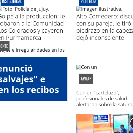
INSEGURIDAD
VIOLENCIA
Golpe a la producción: le
Alto Comedero: discu
robaron a la Comunidad
con su pareja, le tiró
Los Colorados y cayeron
piedrazo en la cabeza
en Purmamarca
dejó inconsciente
ENTE
enunció
alvajes" e
APUAP
en los recibos
Con un "cartelazo",
eldo
profesionales de salud
alertaron sobre la satura
de los hospitales