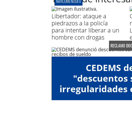
NARCOMENUDEO
Libertador: ataque a
piedrazos a la policía
para intentar liberar a un
hombre con drogas
RECLAMO DOC
CEDEMS d
"descuentos s
irregularidades 
de su