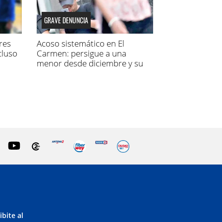
GRAVE DENUNCIA
res
Acoso sistemático en El
cluso
Carmen: persigue a una
menor desde diciembre y su
madre fue a la Justicia
ibite al