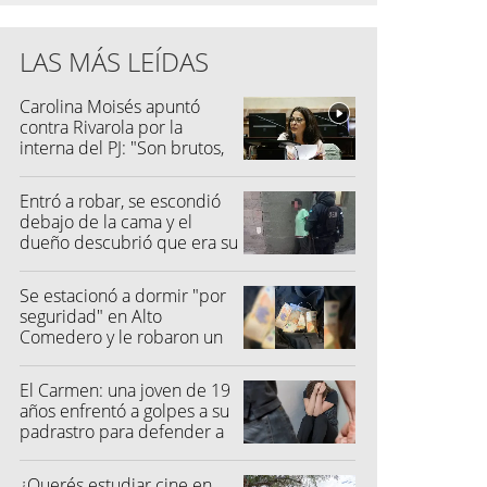
LAS MÁS LEÍDAS
Carolina Moisés apuntó
contra Rivarola por la
interna del PJ: "Son brutos,
quisieron hacer fraude"
Entró a robar, se escondió
debajo de la cama y el
dueño descubrió que era su
vecino
Se estacionó a dormir "por
seguridad" en Alto
Comedero y le robaron un
millón de pesos
El Carmen: una joven de 19
años enfrentó a golpes a su
padrastro para defender a
su madre
¿Querés estudiar cine en