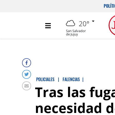
POLÍT
20°
San Salvador
de Jujuy
POLICIALES
|
FALENCIAS
|
Tras las fuga
necesidad d