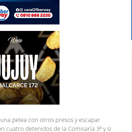
una pelea con otros presos y escapar
on cuatro detenidos de la Comisaría 3ª y si