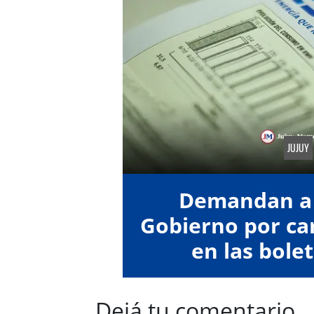
JUJUY
Demandan a 
Gobierno por car
en las bolet
Dejá tu comentario