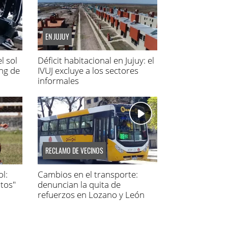
EN JUJUY
l sol
Déficit habitacional en Jujuy: el
ing de
IVUJ excluye a los sectores
informales
RECLAMO DE VECINOS
l:
Cambios en el transporte:
tos"
denuncian la quita de
refuerzos en Lozano y León