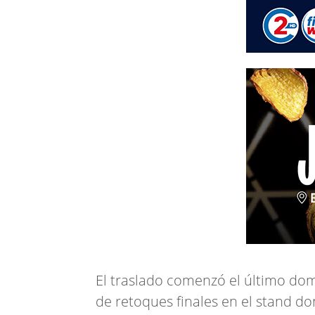
El traslado comenzó el último dom
de retoques finales en el stand d