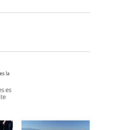
es es
nte