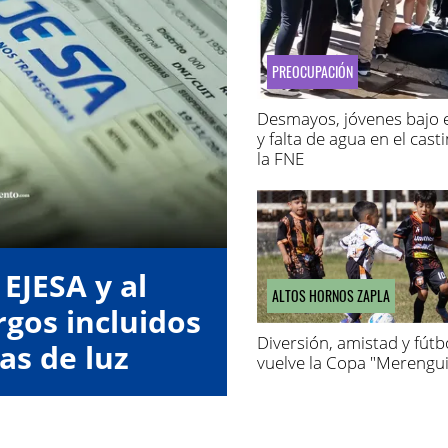
PREOCUPACIÓN
Desmayos, jóvenes bajo e
y falta de agua en el cast
la FNE
EJESA y al
ALTOS HORNOS ZAPLA
gos incluidos
Diversión, amistad y fútbo
as de luz
vuelve la Copa "Merengui