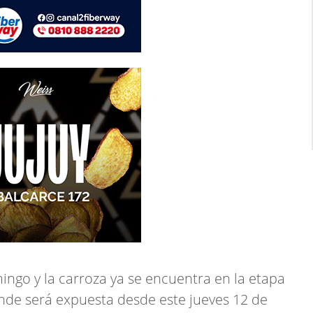
ingo y la carroza ya se encuentra en la etapa
onde será expuesta desde este jueves 12 de