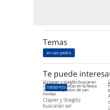
Temas
en san pedro
Te puede interesa
TURISMO PISTA
Clapier y Stieglitz
buscarán ser