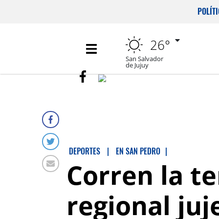
POLÍT
26°
San Salvador
de Jujuy
DEPORTES
|
EN SAN PEDRO
|
Corren la t
regional ju