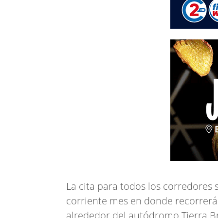
La cita para todos los corredores 
corriente mes en donde recorrerá
alrededor del autódromo Tierra Bra