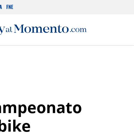
A
FNE
 campeonato
bike