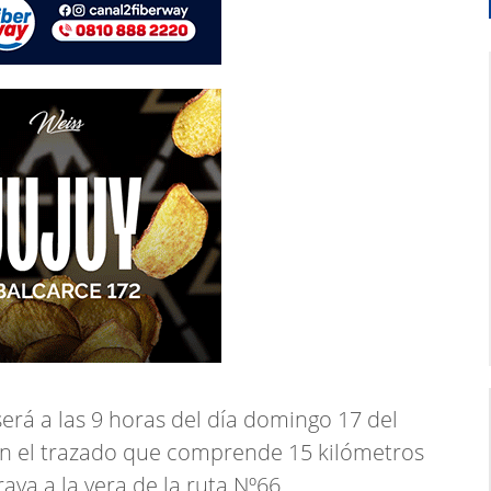
será a las 9 horas del día domingo 17 del
n el trazado que comprende 15 kilómetros
va a la vera de la ruta Nº66.