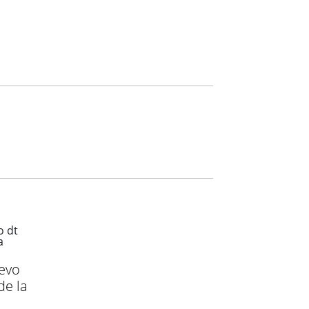
evo
de la