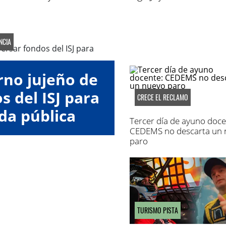
NCIA
rno jujeño de
 del ISJ para
CRECE EL RECLAMO
da pública
Tercer día de ayuno doce
CEDEMS no descarta un 
paro
TURISMO PISTA