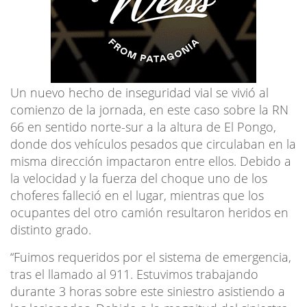
Un nuevo hecho de inseguridad vial se vivió al
comienzo de la jornada, en este caso sobre la RN
66 en sentido norte-sur a la altura de El Pongo,
donde dos vehículos pesados que circulaban en la
misma dirección impactaron entre ellos. Debido a
la velocidad y la fuerza del choque uno de los
choferes falleció en el lugar, mientras que los
ocupantes del otro camión resultaron heridos en
distinto grado.
“
Fuimos requeridos por el sistema de emergencia,
tras el llamado al 911. Estuvimos trabajando
durante 3 horas sobre este siniestro asistiendo a