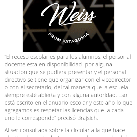
“El receso escolar es para los alumnos, el personal
docente esta en disponibilidad por alguna
situación que se pudiera presentar y el personal
directivo se tiene que organizar con el vicedirector
o con el secretario, del tal manera que la escuela
siempre esté abierta y con alguna autoridad. Eso
está escrito en el anuario escolar y este año lo que
agregamos es respetar las licencias que a cada
uno le corresponde” precisó Brajsich.
Al ser consultada sobre la circular a la que hace