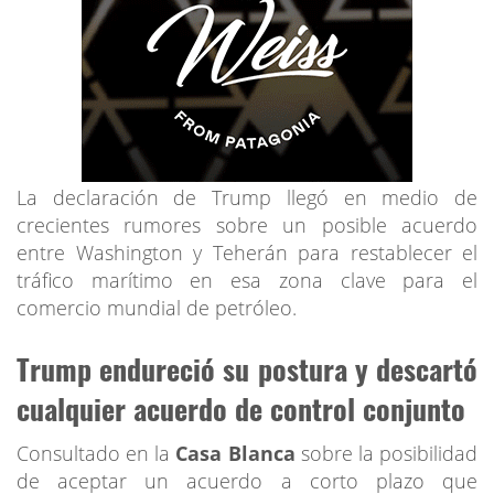
La declaración de Trump llegó en medio de
crecientes rumores sobre un posible acuerdo
entre Washington y Teherán para restablecer el
tráfico marítimo en esa zona clave para el
comercio mundial de petróleo.
Trump endureció su postura y descartó
cualquier acuerdo de control conjunto
Consultado en la
Casa Blanca
sobre la posibilidad
de aceptar un acuerdo a corto plazo que