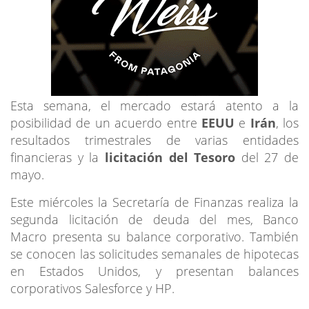
Esta semana, el mercado estará atento a la
posibilidad de un acuerdo entre
EEUU
e
Irán
, los
resultados trimestrales de varias entidades
financieras y la
licitación del Tesoro
del 27 de
mayo.
Este miércoles la Secretaría de Finanzas realiza la
segunda licitación de deuda del mes, Banco
Macro presenta su balance corporativo. También
se conocen las solicitudes semanales de hipotecas
en Estados Unidos, y presentan balances
corporativos Salesforce y HP.