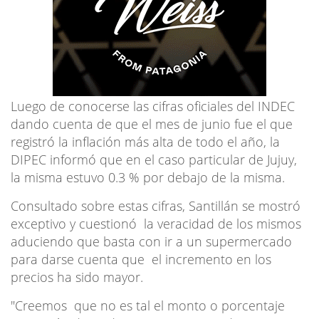
Luego de conocerse las cifras oficiales del INDEC
dando cuenta de que el mes de junio fue el que
registró la inflación más alta de todo el año, la
DIPEC informó que en el caso particular de Jujuy,
la misma estuvo 0.3 % por debajo de la misma.
Consultado sobre estas cifras, Santillán se mostró
exceptivo y cuestionó la veracidad de los mismos
aduciendo que basta con ir a un supermercado
para darse cuenta que el incremento en los
precios ha sido mayor.
"Creemos que no es tal el monto o porcentaje